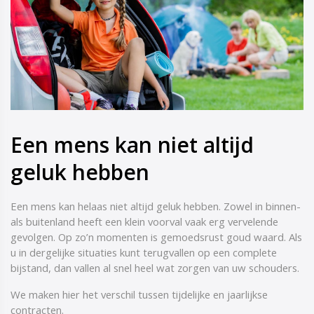
Een mens kan niet altijd
geluk hebben
Een mens kan helaas niet altijd geluk hebben. Zowel in binnen-
als buitenland heeft een klein voorval vaak erg vervelende
gevolgen. Op zo’n momenten is gemoedsrust goud waard. Als
u in dergelijke situaties kunt terugvallen op een complete
bijstand, dan vallen al snel heel wat zorgen van uw schouders.
We maken hier het verschil tussen tijdelijke en jaarlijkse
contracten.