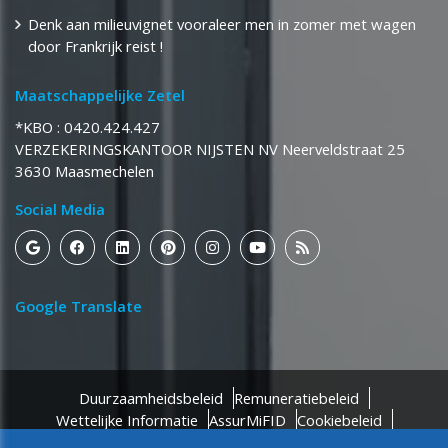
Denk aan milieuvignet vooraleer men in zomer met wagen
door Frankrijk reist !
Maatschappelijke Zetel
*KBO : 0420.424.427
​​​​​​​VERZEKERINGSKANTOOR NIJSTEN NV Neerveldstraat 25
​​​​​​​3630 Maasmechelen
Social Media
Google Translate
Duurzaamheidsbeleid
Remuneratiebeleid
Wettelijke Informatie
AssurMiFID
Cookiebeleid
Privacyverklaring