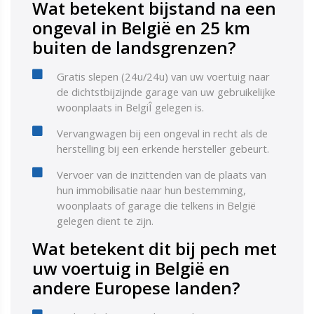
Wat betekent bijstand na een
ongeval in België en 25 km
buiten de landsgrenzen?
Gratis slepen (24u/24u) van uw voertuig naar
de dichtstbijzijnde garage van uw gebruikelijke
woonplaats in BelgiÎ gelegen is.
Vervangwagen bij een ongeval in recht als de
herstelling bij een erkende hersteller gebeurt.
Vervoer van de inzittenden van de plaats van
hun immobilisatie naar hun bestemming,
woonplaats of garage die telkens in België
gelegen dient te zijn.
Wat betekent dit bij pech met
uw voertuig in België en
andere Europese landen?