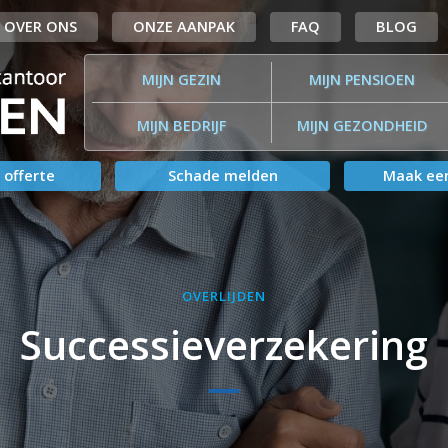
OVER ONS
ONZE AANPAK
FAQ
BLOG
MIJN GEZIN
MIJN PENSIOEN
MIJN BEDRIJF
MIJN GEZONDHEID
 offerte
Schade melden
Maak een
OVERLIJDEN
Successieverzekering