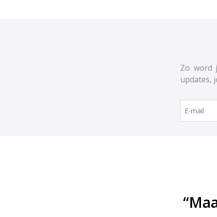
Zo word j
updates, 
“Maa