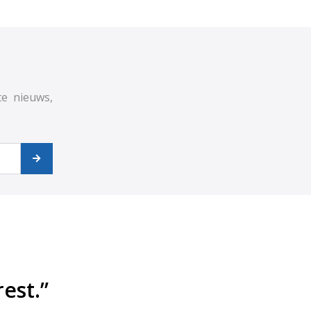
te nieuws,
est.”