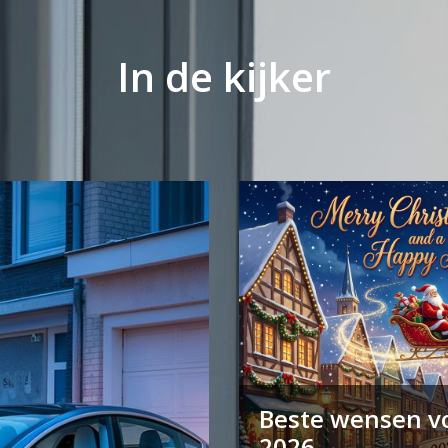
In de kijker
Beste wensen v
2026..