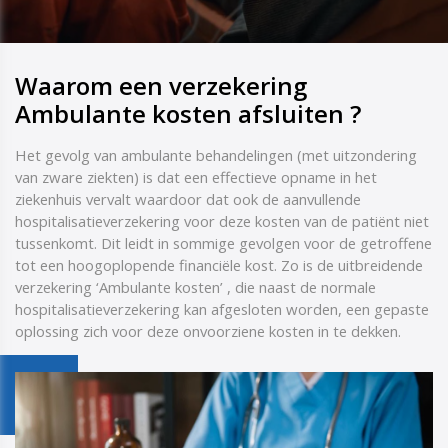
Waarom een verzekering
Ambulante kosten afsluiten ?
Het gevolg van ambulante behandelingen (met uitzondering
van zware ziekten) is dat een effectieve opname in het
ziekenhuis vervalt waardoor dat ook de aanvullende
hospitalisatieverzekering voor deze kosten van de patiënt niet
tussenkomt. Dit leidt in sommige gevolgen voor de getroffene
tot een hoogoplopende financiële kost. Zo is de uitbreidende
verzekering ‘Ambulante kosten’ , die naast de normale
hospitalisatieverzekering kan afgesloten worden, een gepaste
oplossing zich voor deze onvoorziene kosten in te dekken.