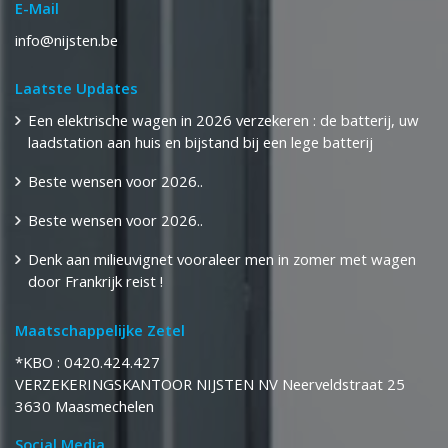
E-Mail
info@nijsten.be
Laatste Updates
Een elektrische wagen in 2026 verzekeren : de batterij, uw
laadstation aan huis en bijstand bij een lege batterij
Beste wensen voor 2026..
Beste wensen voor 2026..
Denk aan milieuvignet vooraleer men in zomer met wagen
door Frankrijk reist !
Maatschappelijke Zetel
*KBO : 0420.424.427
​​​​​​​VERZEKERINGSKANTOOR NIJSTEN NV Neerveldstraat 25
​​​​​​​3630 Maasmechelen
Social Media