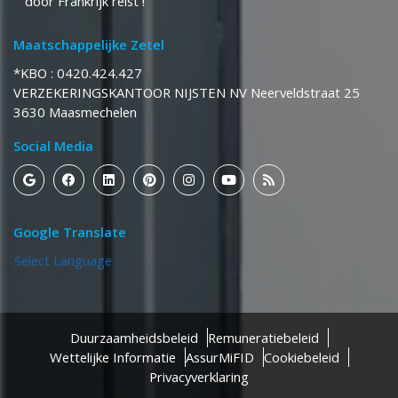
door Frankrijk reist !
Maatschappelijke Zetel
*KBO : 0420.424.427
​​​​​​​VERZEKERINGSKANTOOR NIJSTEN NV Neerveldstraat 25
​​​​​​​3630 Maasmechelen
Social Media
Google Translate
Select Language
Duurzaamheidsbeleid
Remuneratiebeleid
Wettelijke Informatie
AssurMiFID
Cookiebeleid
Privacyverklaring