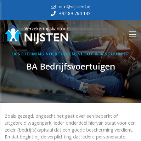
info@nijsten.be
+32 89 764 133
BESCHERMING VOERTUIGEN, VLOOT & BESTUURDER
BA Bedrijfsvoertuigen
Zoals gezegd, ongeacht het gaat over een beperkt of
uitgebreid wagenpark, ieder onderdeel hiervan staat voor een
zeker (bedrijfs)kapitaal dat een goede bescherming verdient.
En dat begint bij de verplichting dat iedere personenauto,