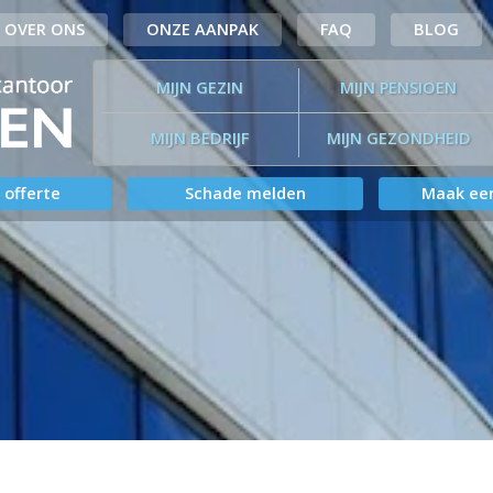
OVER ONS
ONZE AANPAK
FAQ
BLOG
MIJN GEZIN
MIJN PENSIOEN
MIJN BEDRIJF
MIJN GEZONDHEID
 offerte
Schade melden
Maak een