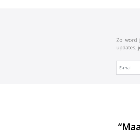
Zo word j
updates, 
“Maa