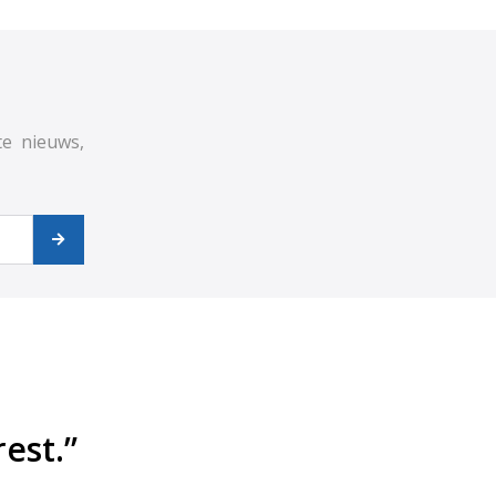
te nieuws,
est.”