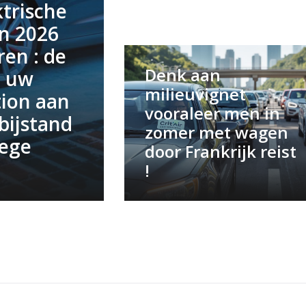
ktrische
n 2026
ren : de
Denk aan
, uw
milieuvignet
tion aan
vooraleer men in
bijstand
zomer met wagen
lege
door Frankrijk reist
!