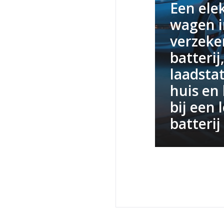
Een ele
wagen i
verzeke
batterij
laadsta
huis en 
bij een 
batterij