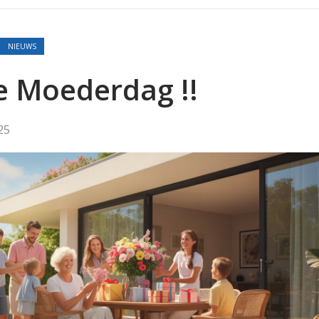
NIEUWS
ne Moederdag !!
25